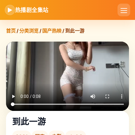
▶
热播剧全集站
首页
/
分类浏览
/
国产热映
/ 到此一游
到此一游