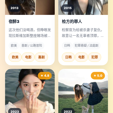
2013
2015
宿醉3
检方的罪人
这次他们没喝酒，但睁眼发
检察官为给被杀妻子复仇，
现拉斯维加斯整座赌场被平
故意让一名无辜者顶罪，而
移了两个街区，头上有豹子
真凶是教会他如何掩藏证据
欧美
喜剧 / 公路冒险
日韩
犯罪悬疑 / 法庭剧
牙印。
的导师。
欧美
电影
喜剧
日韩
电影
犯罪
★ 4.8
★ 5.0
2023
2022