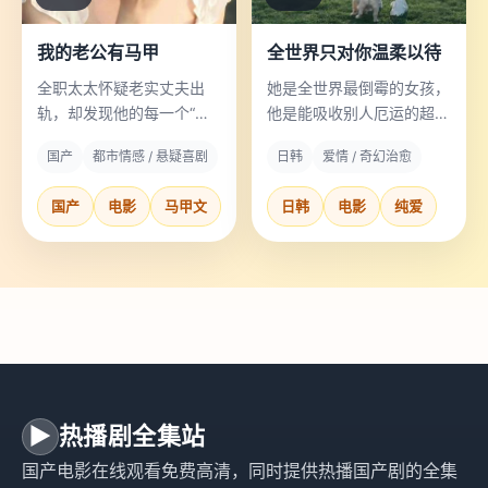
我的老公有马甲
全世界只对你温柔以待
全职太太怀疑老实丈夫出
她是全世界最倒霉的女孩，
轨，却发现他的每一个“马
他是能吸收别人厄运的超能
甲”都惊掉下巴。
力者。
国产
都市情感 / 悬疑喜剧
日韩
爱情 / 奇幻治愈
国产
电影
马甲文
日韩
电影
纯爱
▶
热播剧全集站
国产电影在线观看免费高清，同时提供热播国产剧的全集