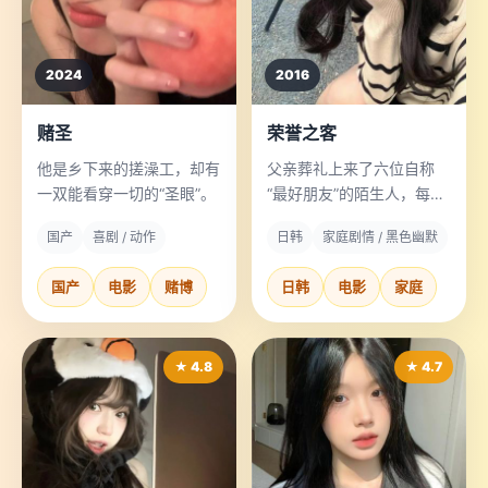
2024
2016
赌圣
荣誉之客
他是乡下来的搓澡工，却有
父亲葬礼上来了六位自称
一双能看穿一切的“圣眼”。
“最好朋友”的陌生人，每人
讲的故事都让家人怀疑死者
国产
喜剧 / 动作
日韩
家庭剧情 / 黑色幽默
到底是谁。
国产
电影
赌博
日韩
电影
家庭
★ 4.8
★ 4.7