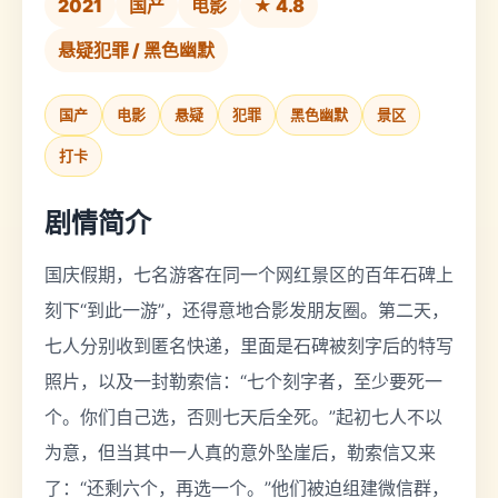
2021
国产
电影
★ 4.8
悬疑犯罪 / 黑色幽默
国产
电影
悬疑
犯罪
黑色幽默
景区
打卡
剧情简介
国庆假期，七名游客在同一个网红景区的百年石碑上
刻下“到此一游”，还得意地合影发朋友圈。第二天，
七人分别收到匿名快递，里面是石碑被刻字后的特写
照片，以及一封勒索信：“七个刻字者，至少要死一
个。你们自己选，否则七天后全死。”起初七人不以
为意，但当其中一人真的意外坠崖后，勒索信又来
了：“还剩六个，再选一个。”他们被迫组建微信群，