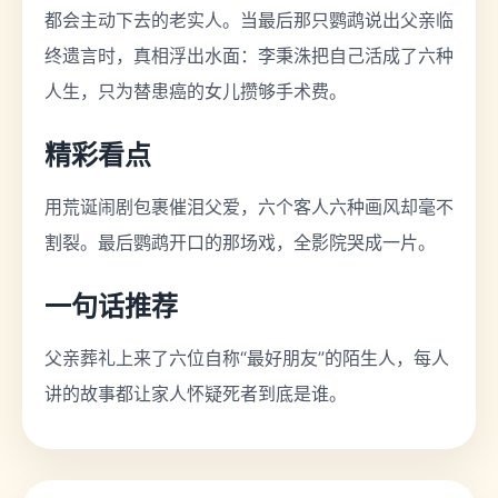
都会主动下去的老实人。当最后那只鹦鹉说出父亲临
终遗言时，真相浮出水面：李秉洙把自己活成了六种
人生，只为替患癌的女儿攒够手术费。
精彩看点
用荒诞闹剧包裹催泪父爱，六个客人六种画风却毫不
割裂。最后鹦鹉开口的那场戏，全影院哭成一片。
一句话推荐
父亲葬礼上来了六位自称“最好朋友”的陌生人，每人
讲的故事都让家人怀疑死者到底是谁。