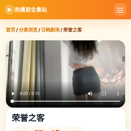
▶
热播剧全集站
首页
/
分类浏览
/
日韩剧场
/ 荣誉之客
荣誉之客