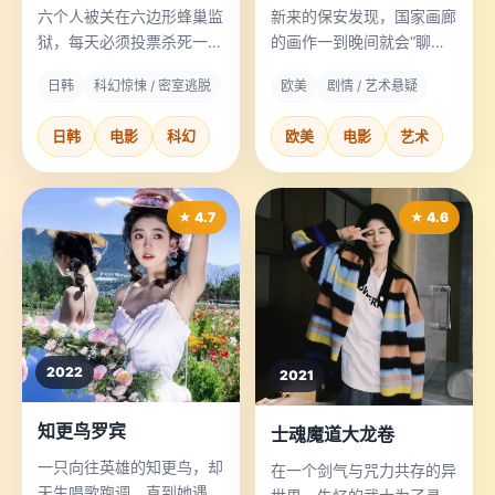
六个人被关在六边形蜂巢监
新来的保安发现，国家画廊
狱，每天必须投票杀死一
的画作一到晚间就会“聊
人，否则全员毒气处决。
天”。
日韩
科幻惊悚 / 密室逃脱
欧美
剧情 / 艺术悬疑
日韩
电影
科幻
欧美
电影
艺术
★ 4.7
★ 4.6
2022
2021
知更鸟罗宾
士魂魔道大龙卷
一只向往英雄的知更鸟，却
在一个剑气与咒力共存的异
天生唱歌跑调，直到她遇见