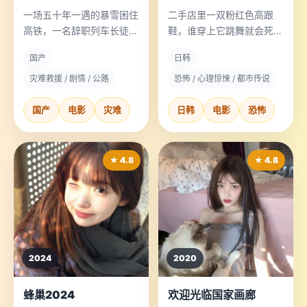
一场五十年一遇的暴雪困住
二手店里一双粉红色高跟
高铁，一名辞职列车长徒步
鞋，谁穿上它跳舞就会死，
逆行进山，救出了整列车的
但没有人能拒绝第二次穿上
国产
日韩
老人和孩子。
它。
灾难救援 / 剧情 / 公路
恐怖 / 心理惊悚 / 都市传说
国产
电影
灾难
日韩
电影
恐怖
★ 4.8
★ 4.8
2024
2020
蜂巢2024
欢迎光临国家画廊