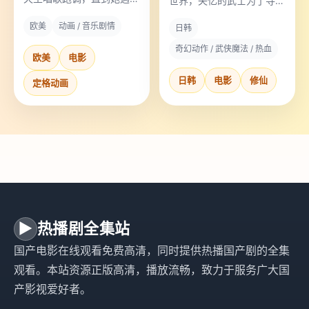
世界，失忆的武士为了寻回
了渡鸦。
身份，必须驾驭吞噬记忆的
欧美
动画 / 音乐剧情
日韩
魔道龙卷风。
奇幻动作 / 武侠魔法 / 热血
欧美
电影
日韩
电影
修仙
定格动画
▶
热播剧全集站
国产电影在线观看免费高清，同时提供热播国产剧的全集
观看。本站资源正版高清，播放流畅，致力于服务广大国
产影视爱好者。