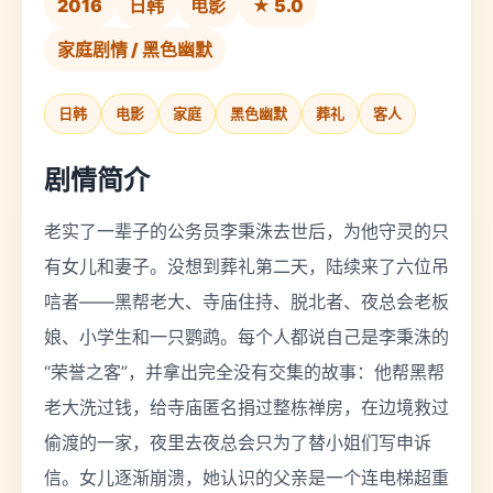
2016
日韩
电影
★ 5.0
家庭剧情 / 黑色幽默
日韩
电影
家庭
黑色幽默
葬礼
客人
剧情简介
老实了一辈子的公务员李秉洙去世后，为他守灵的只
有女儿和妻子。没想到葬礼第二天，陆续来了六位吊
唁者——黑帮老大、寺庙住持、脱北者、夜总会老板
娘、小学生和一只鹦鹉。每个人都说自己是李秉洙的
“荣誉之客”，并拿出完全没有交集的故事：他帮黑帮
老大洗过钱，给寺庙匿名捐过整栋禅房，在边境救过
偷渡的一家，夜里去夜总会只为了替小姐们写申诉
信。女儿逐渐崩溃，她认识的父亲是一个连电梯超重