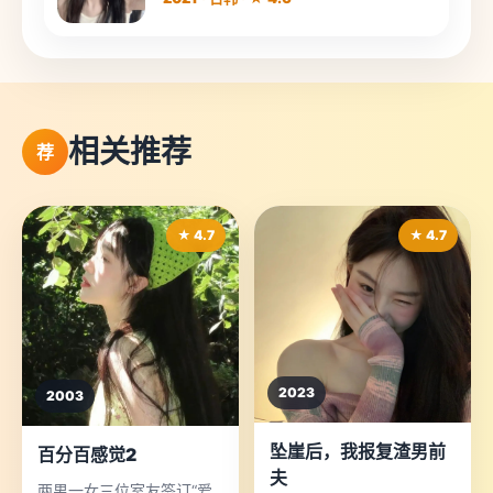
相关推荐
荐
★ 4.7
★ 4.7
2023
2003
坠崖后，我报复渣男前
百分百感觉2
夫
两男一女三位室友签订“爱