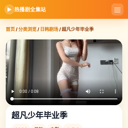
▶
热播剧全集站
首页
/
分类浏览
/
日韩剧场
/ 超凡少年毕业季
超凡少年毕业季