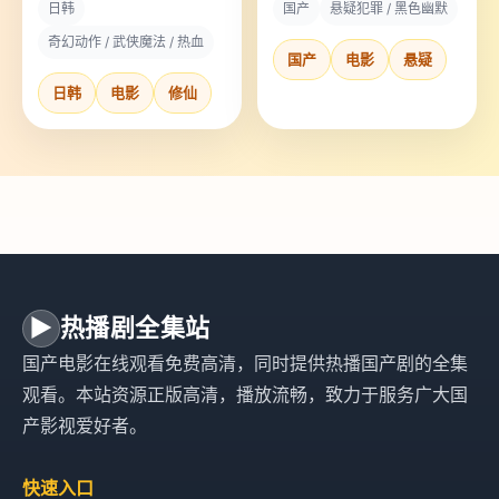
日韩
国产
悬疑犯罪 / 黑色幽默
魔道龙卷风。
勒索内容是“刻了字的人必
须死一个”。
奇幻动作 / 武侠魔法 / 热血
国产
电影
悬疑
日韩
电影
修仙
▶
热播剧全集站
国产电影在线观看免费高清，同时提供热播国产剧的全集
观看。本站资源正版高清，播放流畅，致力于服务广大国
产影视爱好者。
快速入口