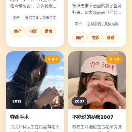
被渣男推下悬崖的妻子整容
情合租协议”，谁先找到真
归来，却发现前夫已经娶了
爱谁就能获得公寓的全部居
国产
爱情喜剧 / 都市青春
自己的亲妹妹。
住权。
国产
悬疑爱情 / 复仇爽剧
国产
电影
爱情
国产
电影
悬疑
★ 4.7
★ 5.0
2012
2007
夺命手术
不能说的秘密2007
顶尖外科医生在给黑帮老大
转校生叶湘伦在古老琴房弹