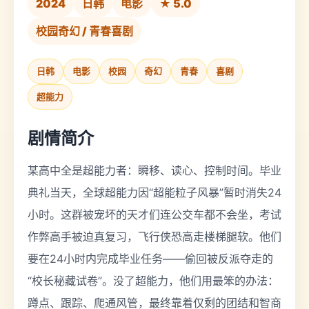
2024
日韩
电影
★ 5.0
校园奇幻 / 青春喜剧
日韩
电影
校园
奇幻
青春
喜剧
超能力
剧情简介
某高中全是超能力者：瞬移、读心、控制时间。毕业
典礼当天，全球超能力因“超能粒子风暴”暂时消失24
小时。这群被宠坏的天才们连公交车都不会坐，考试
作弊高手被迫真复习，飞行侠恐高走楼梯腿软。他们
要在24小时内完成毕业任务——偷回被反派夺走的
“校长秘藏试卷”。没了超能力，他们用最笨的办法：
蹲点、跟踪、爬通风管，最终靠着仅剩的团结和智商