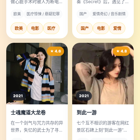
做心脏手术时被人为断电，
奏《Secret》后，遇见了一
他必须在黑暗中徒手完成最
位只有他能看到的女生，她
欧美
医疗惊悚 / 悬疑犯罪
国产
爱情奇幻 / 音乐剧情
后一步缝合。
来自20年前。
欧美
电影
医疗
国产
电影
爱情
★ 4.6
★ 4.8
2021
2021
士魂魔道大龙卷
到此一游
在一个剑气与咒力共存的异
七个互不相识的游客在网红
世界，失忆的武士为了寻回
景区石碑上刻“到此一游”
身份，必须驾驭吞噬记忆的
后，次日全部收到勒索信，