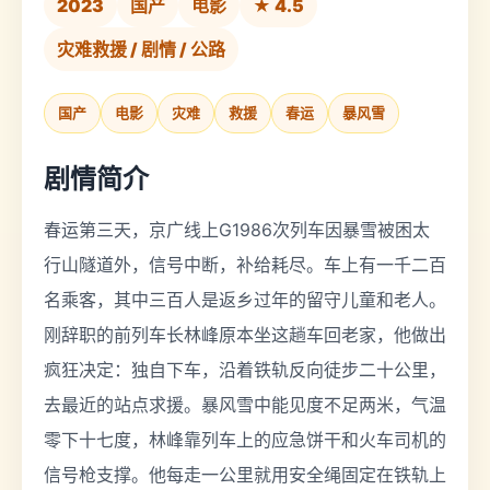
2023
国产
电影
★ 4.5
灾难救援 / 剧情 / 公路
国产
电影
灾难
救援
春运
暴风雪
剧情简介
春运第三天，京广线上G1986次列车因暴雪被困太
行山隧道外，信号中断，补给耗尽。车上有一千二百
名乘客，其中三百人是返乡过年的留守儿童和老人。
刚辞职的前列车长林峰原本坐这趟车回老家，他做出
疯狂决定：独自下车，沿着铁轨反向徒步二十公里，
去最近的站点求援。暴风雪中能见度不足两米，气温
零下十七度，林峰靠列车上的应急饼干和火车司机的
信号枪支撑。他每走一公里就用安全绳固定在铁轨上