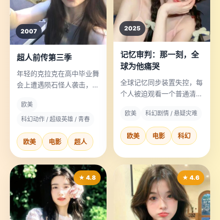
2025
2007
记忆审判：那一刻，全
超人前传第三季
球为他痛哭
年轻的克拉克在高中毕业舞
全球记忆同步装置失控，每
会上遭遇陨石怪人袭击，他
个人被迫观看一个普通清洁
的生父AI给出了一个残酷的
欧美
工苦难的一生。
选择。
欧美
科幻剧情 / 悬疑灾难
科幻动作 / 超级英雄 / 青春
欧美
电影
科幻
欧美
电影
超人
★ 4.8
★ 4.6