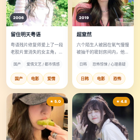
2006
2019
留住明天粤语
超窒然
粤语残片修复师爱上了一段
六个陌生人被困在氧气慢慢
老胶片里消失的女主角，他
被抽干的密封房间内，他们
决定在胶片彻底粉化前找到
要投票决定谁先死。
国产
爱情文艺 / 都市情感
日韩
恐怖惊悚 / 心理悬疑
这个“不存在的人”。
国产
电影
爱情
日韩
电影
恐怖
★ 5.0
★ 4.8