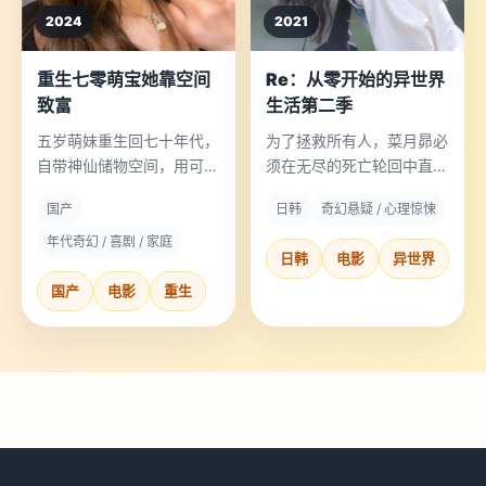
2024
2021
重生七零萌宝她靠空间
Re：从零开始的异世界
致富
生活第二季
五岁萌妹重生回七十年代，
为了拯救所有人，菜月昴必
自带神仙储物空间，用可乐
须在无尽的死亡轮回中直面
换粮票，成了全村最富的
最痛的抉择。
国产
日韩
奇幻悬疑 / 心理惊悚
“万元户”。
年代奇幻 / 喜剧 / 家庭
日韩
电影
异世界
国产
电影
重生