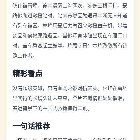
防止被雪埋，途中滑落山沟两次，冻伤三根手指。最
终他爬进救援站时，站内竟然因为通讯中断无人知道
有列车被困。林峰用最后力气召来救援直升机，带着
药品和食物原路返回。当他浑身冰碴出现在车厢门口
时，全车乘客起立鼓掌。片尾字幕：本片致敬所有铁
路工作者。
精彩看点
没有超级英雄，只有血肉之躯对抗天灾。林峰在雪地
里爬行的长镜头让人窒息，全片不煽情但处处催泪，
春运背景下的中国式救援值得二刷。
一句话推荐