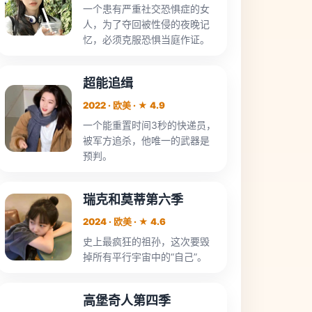
一个患有严重社交恐惧症的女
人，为了夺回被性侵的夜晚记
忆，必须克服恐惧当庭作证。
超能追缉
2022 · 欧美 · ★ 4.9
一个能重置时间3秒的快递员，
被军方追杀，他唯一的武器是
预判。
瑞克和莫蒂第六季
2024 · 欧美 · ★ 4.6
史上最疯狂的祖孙，这次要毁
掉所有平行宇宙中的“自己”。
高堡奇人第四季