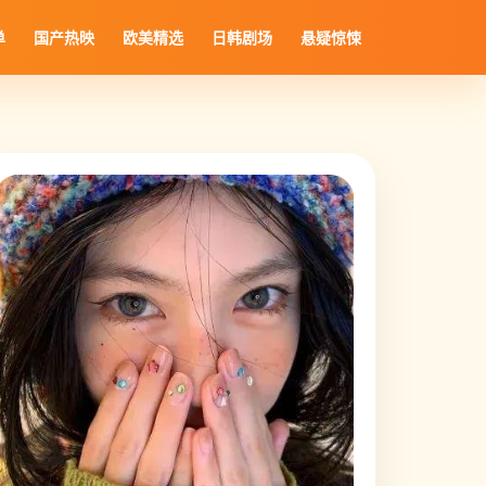
单
国产热映
欧美精选
日韩剧场
悬疑惊悚