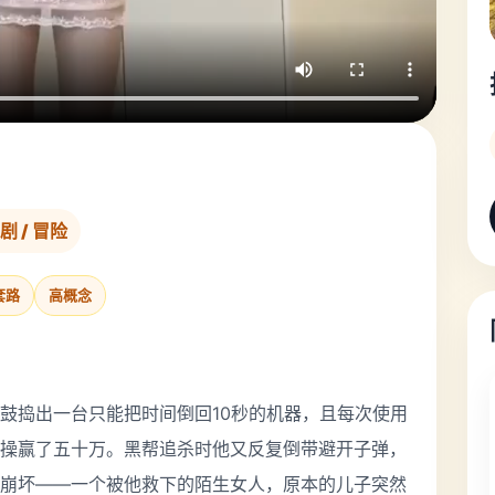
剧 / 冒险
套路
高概念
鼓捣出一台只能把时间倒回10秒的机器，且每次使用
操赢了五十万。黑帮追杀时他又反复倒带避开子弹，
崩坏——一个被他救下的陌生女人，原本的儿子突然