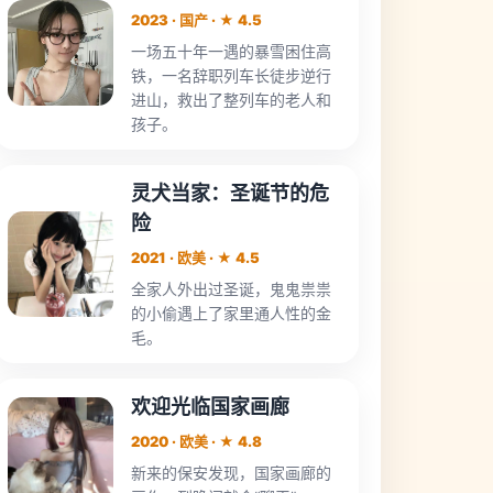
2023 · 国产 · ★ 4.5
一场五十年一遇的暴雪困住高
铁，一名辞职列车长徒步逆行
进山，救出了整列车的老人和
孩子。
灵犬当家：圣诞节的危
险
2021 · 欧美 · ★ 4.5
全家人外出过圣诞，鬼鬼祟祟
的小偷遇上了家里通人性的金
毛。
欢迎光临国家画廊
2020 · 欧美 · ★ 4.8
新来的保安发现，国家画廊的