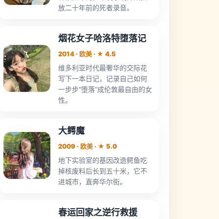
放二十年前的死者录音。
烟花女子哈洛特堕落记
2014 · 欧美 · ★ 4.5
维多利亚时代最奢华的交际花
写下一本日记，记录自己如何
一步步“堕落”成伦敦最自由的女
性。
大鳄魔
2009 · 欧美 · ★ 5.0
地下实验室的基因改造鳄鱼吃
掉核废料后长到五十米，它不
进城市，直奔华尔街。
春运回家之逆行救援