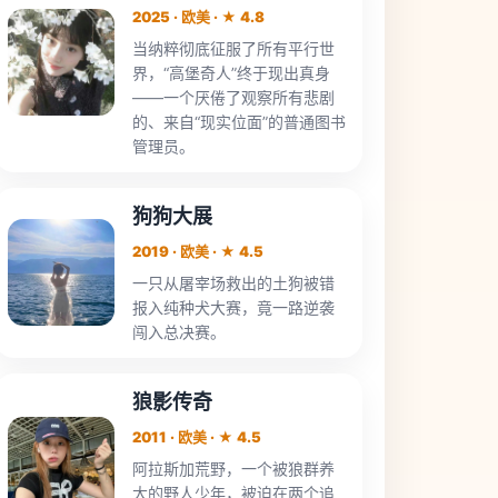
2025 · 欧美 · ★ 4.8
当纳粹彻底征服了所有平行世
界，“高堡奇人”终于现出真身
——一个厌倦了观察所有悲剧
的、来自“现实位面”的普通图书
管理员。
狗狗大展
2019 · 欧美 · ★ 4.5
一只从屠宰场救出的土狗被错
报入纯种犬大赛，竟一路逆袭
闯入总决赛。
狼影传奇
2011 · 欧美 · ★ 4.5
阿拉斯加荒野，一个被狼群养
大的野人少年，被迫在两个追