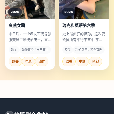
2020
2024
蛮荒女霸
瑞克和莫蒂第六季
末日后，一个哑女军阀靠驯
史上最疯狂的祖孙，这次要
服变异巨蜥统治废土，直到
毁掉所有平行宇宙中的“自
她发现了最后一块绿洲。
己”。
欧美
动作冒险 / 末日废土
欧美
科幻动画 / 黑色喜剧
欧美
电影
动作
欧美
电影
科幻