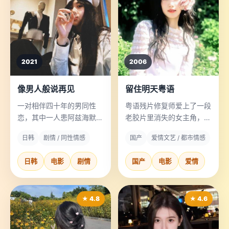
2021
2006
像男人般说再见
留住明天粤语
一对相伴四十年的男同性
粤语残片修复师爱上了一段
恋，其中一人患阿兹海默
老胶片里消失的女主角，他
症，每天都要重新“出柜”。
决定在胶片彻底粉化前找到
日韩
剧情 / 同性情感
国产
爱情文艺 / 都市情感
这个“不存在的人”。
日韩
电影
剧情
国产
电影
爱情
★ 4.8
★ 4.6