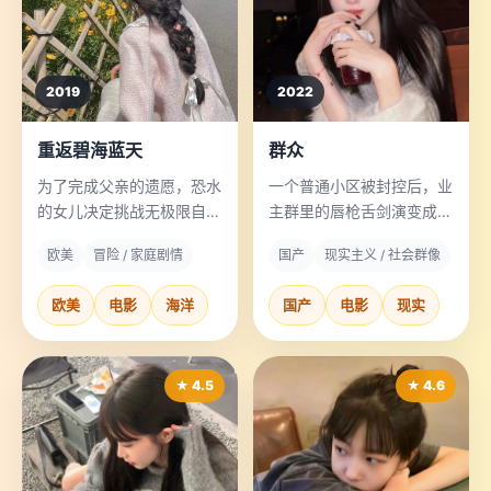
2019
2022
重返碧海蓝天
群众
为了完成父亲的遗愿，恐水
一个普通小区被封控后，业
的女儿决定挑战无极限自由
主群里的唇枪舌剑演变成了
潜水。
一场人性大戏。
欧美
冒险 / 家庭剧情
国产
现实主义 / 社会群像
欧美
电影
海洋
国产
电影
现实
★ 4.5
★ 4.6