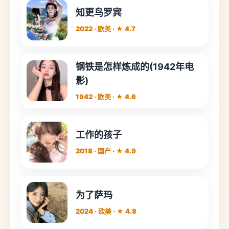
知更鸟罗宾
2022 · 欧美 · ★ 4.7
钢铁是怎样炼成的(1942年电
影)
1942 · 欧美 · ★ 4.6
工作的孩子
2018 · 国产 · ★ 4.9
为了萨玛
2024 · 欧美 · ★ 4.8