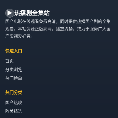
▶
热播剧全集站
国产电影在线观看免费高清，同时提供热播国产剧的全集
观看。本站资源正版高清，播放流畅，致力于服务广大国
产影视爱好者。
快速入口
首页
分类浏览
热门榜单
热门分类
国产热映
欧美精选