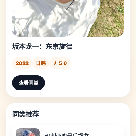
坂本龙一：东京旋律
2022
日韩
★ 5.0
查看同类
同类推荐