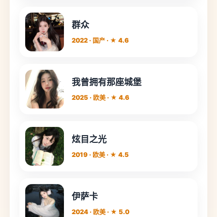
群众
2022 · 国产 · ★ 4.6
我曾拥有那座城堡
2025 · 欧美 · ★ 4.6
炫目之光
2019 · 欧美 · ★ 4.5
伊萨卡
2024 · 欧美 · ★ 5.0