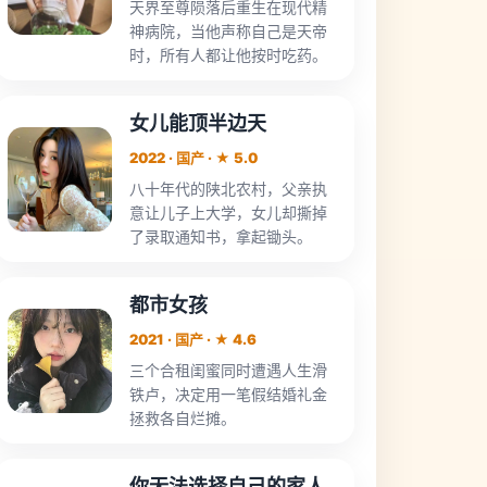
天界至尊陨落后重生在现代精
神病院，当他声称自己是天帝
时，所有人都让他按时吃药。
女儿能顶半边天
2022 · 国产 · ★ 5.0
八十年代的陕北农村，父亲执
意让儿子上大学，女儿却撕掉
了录取通知书，拿起锄头。
都市女孩
2021 · 国产 · ★ 4.6
三个合租闺蜜同时遭遇人生滑
铁卢，决定用一笔假结婚礼金
拯救各自烂摊。
你无法选择自己的家人