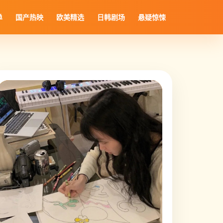
单
国产热映
欧美精选
日韩剧场
悬疑惊悚