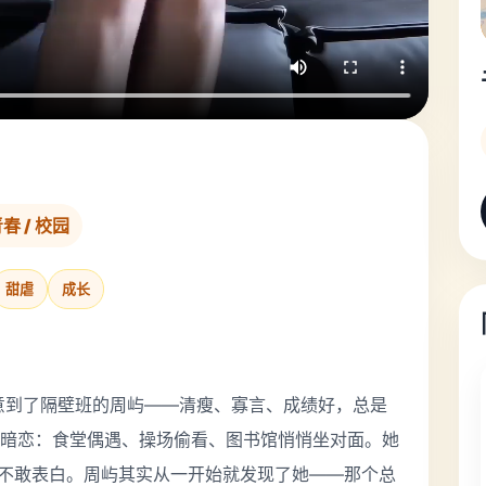
青春 / 校园
甜虐
成长
注意到了隔壁班的周屿——清瘦、寡言、成绩好，总是
暗恋：食堂偶遇、操场偷看、图书馆悄悄坐对面。她
从不敢表白。周屿其实从一开始就发现了她——那个总