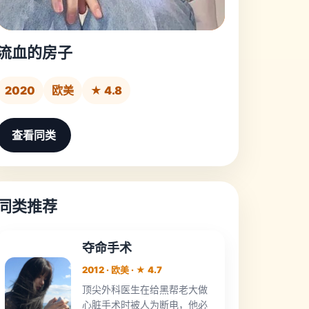
流血的房子
2020
欧美
★ 4.8
查看同类
同类推荐
夺命手术
2012 · 欧美 · ★ 4.7
顶尖外科医生在给黑帮老大做
心脏手术时被人为断电，他必