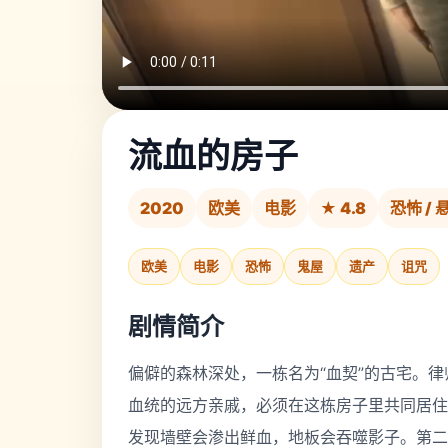
流血的房子
2020
欧美
电影
★ 4.8
恐怖 / 
欧美
电影
恐怖
鬼屋
遗产
诅咒
剧情简介
偏僻的森林深处，一栋名为“血契”的古宅。
血统的远方亲戚，必须在这栋房子里共同居住
发现墙壁会渗出鲜血，地板会吞噬影子。第二