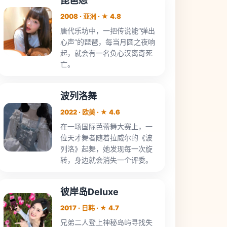
琵琶怨
2008 · 亚洲 · ★ 4.8
唐代乐坊中，一把传说能“弹出
心声”的琵琶，每当月圆之夜响
起，就会有一名负心汉离奇死
亡。
波列洛舞
2022 · 欧美 · ★ 4.6
在一场国际芭蕾舞大赛上，一
位天才舞者随着拉威尔的《波
列洛》起舞，她发现每一次旋
转，身边就会消失一个评委。
彼岸岛Deluxe
2017 · 日韩 · ★ 4.7
兄弟二人登上神秘岛屿寻找失