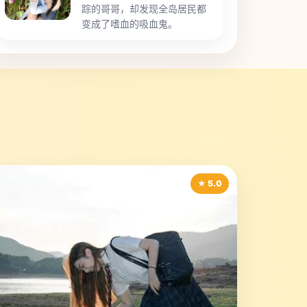
踪的哥哥，却发现全岛居民都
变成了嗜血的吸血鬼。
★ 5.0