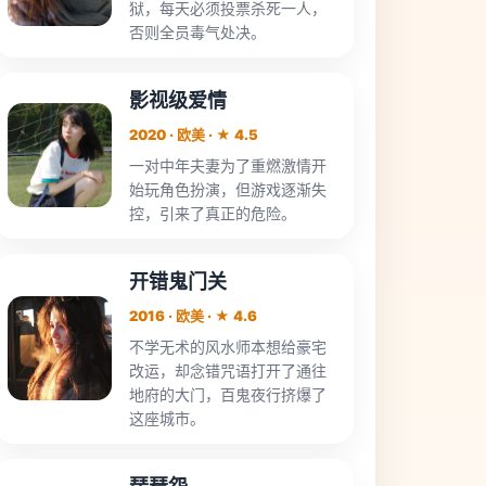
狱，每天必须投票杀死一人，
否则全员毒气处决。
影视级爱情
2020 · 欧美 · ★ 4.5
一对中年夫妻为了重燃激情开
始玩角色扮演，但游戏逐渐失
控，引来了真正的危险。
开错鬼门关
2016 · 欧美 · ★ 4.6
不学无术的风水师本想给豪宅
改运，却念错咒语打开了通往
地府的大门，百鬼夜行挤爆了
这座城市。