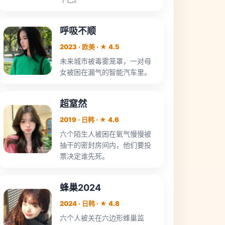
呼吸不顺
2023 · 欧美 · ★ 4.5
未来城市被毒雾笼罩，一对母
女被困在漏气的智能汽车里。
超窒然
2019 · 日韩 · ★ 4.6
六个陌生人被困在氧气慢慢被
抽干的密封房间内，他们要投
票决定谁先死。
蜂巢2024
2024 · 日韩 · ★ 4.8
六个人被关在六边形蜂巢监