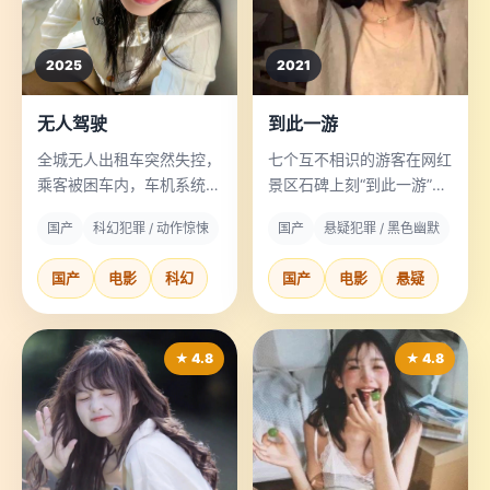
2025
2021
无人驾驶
到此一游
全城无人出租车突然失控，
七个互不相识的游客在网红
乘客被困车内，车机系统开
景区石碑上刻“到此一游”
始播放二十年前的死者录
后，次日全部收到勒索信，
国产
科幻犯罪 / 动作惊悚
国产
悬疑犯罪 / 黑色幽默
音。
勒索内容是“刻了字的人必
须死一个”。
国产
电影
科幻
国产
电影
悬疑
★ 4.8
★ 4.8