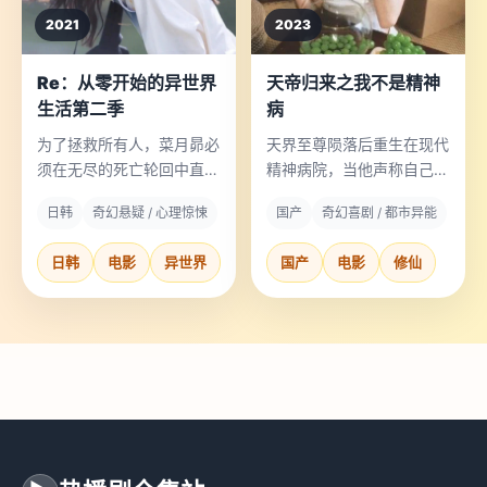
2021
2023
Re：从零开始的异世界
天帝归来之我不是精神
生活第二季
病
为了拯救所有人，菜月昴必
天界至尊陨落后重生在现代
须在无尽的死亡轮回中直面
精神病院，当他声称自己是
最痛的抉择。
天帝时，所有人都让他按时
日韩
奇幻悬疑 / 心理惊悚
国产
奇幻喜剧 / 都市异能
吃药。
日韩
电影
异世界
国产
电影
修仙