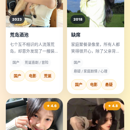
2023
2018
荒岛酒池
缺席
七个互不相识的人流落荒
家庭聚餐录像里，所有人都
岛，却意外发现了一艘装满
笑得很开心，除了父亲背后
天价红酒的沉船。
的那把空椅子。
国产
荒诞喜剧 / 冒险
国产
悬疑 / 家庭剧情 / 心理
国产
电影
荒诞
国产
电影
悬疑
★ 4.6
★ 4.8