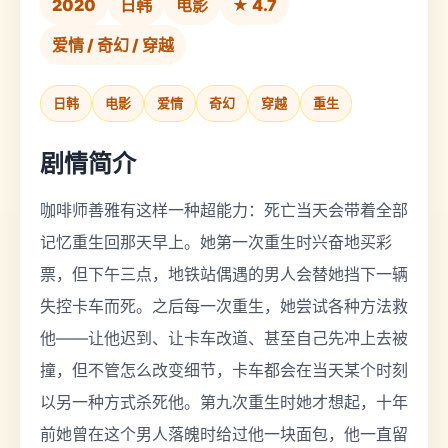
2020
日韩
电影
★ 4.7
爱情 / 奇幻 / 穿越
日韩
电影
爱情
奇幻
穿越
重生
剧情简介
咖啡师善雅有这样一种超能力：死亡当天会带着全部
记忆重生回那天早上。她第一次重生时兴奋地买彩
票，但下午三点，地铁站偶遇的男人会替她挡下一辆
失控卡车而死。之后每一次重生，她尝试各种方法救
他——让他迟到、让卡车改道、甚至自己先冲上去被
撞，但不管怎么改变细节，卡车都会在当天某个时刻
以另一种方式杀死他。第九次重生时她才想起，十年
前她曾在这个男人落魄时给过他一块面包，他一直留