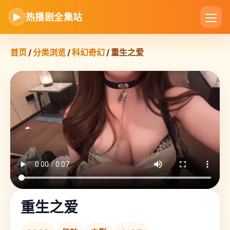
▶
热播剧全集站
首页
/
分类浏览
/
科幻奇幻
/ 重生之爱
重生之爱