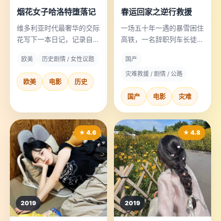
烟花女子哈洛特堕落记
春运回家之逆行救援
维多利亚时代最奢华的交际
一场五十年一遇的暴雪困住
花写下一本日记，记录自己
高铁，一名辞职列车长徒步
如何一步步“堕落”成伦敦最
逆行进山，救出了整列车的
欧美
历史剧情 / 女性议题
国产
自由的女性。
老人和孩子。
灾难救援 / 剧情 / 公路
欧美
电影
历史
国产
电影
灾难
★ 4.6
★ 4.8
2019
2019