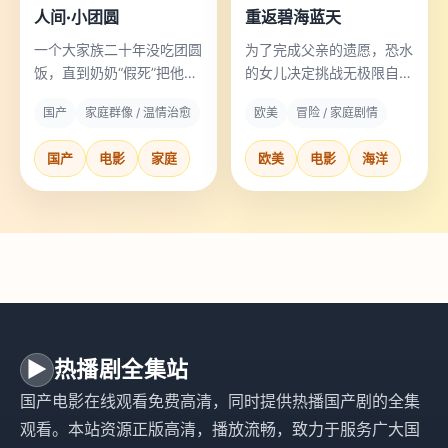
人间·小团圆
重返碧海蓝天
一个大家族二十年没吃团圆
为了完成父亲的遗愿，恐水
饭，直到奶奶“假死”把他们
的女儿决定挑战无极限自由
全骗回了老宅。
潜水。
国产
家庭群像 / 温情治愈
欧美
冒险 / 家庭剧情
国产
电影
家庭
欧美
电影
海洋
▶
热播剧全集站
国产电影在线观看免费高清，同时提供热播国产剧的全集
观看。本站资源正版高清，播放流畅，致力于服务广大国