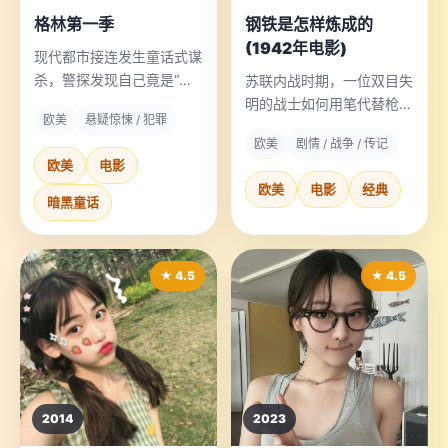
格林第一季
钢铁是怎样炼成的
(1942年电影)
现代都市接连发生童话式谋
杀，警探发现自己竟是“格
苏联内战时期，一位双目失
林”传人。
明的战士如何用笔代替枪，
欧美
悬疑惊悚 / 犯罪
续写自己的钢铁人生。
欧美
剧情 / 战争 / 传记
欧美
电影
欧美
电影
经典
暗黑童话
★ 4.5
★ 4.5
2014
2023