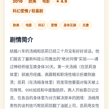
2019
欧美
电影
★ 4.9
科幻爱情 / 轻喜剧
欧美
电影
科幻
爱情
身体互换
夫妻
剧情简介
结婚八年的汤姆和凯莉已经三个月没有好好说话。他
们报名了最新科技公司推出的“绝对共情”实验——通
过神经桥接互换身体30天。第一天汤姆（在凯莉身
体里）就被月经痛、高跟鞋和职场性暗示折磨到崩
溃；凯莉（在汤姆身体里）则发现他要面对每天被上
司辱骂、996加班和中度脂肪肝。两人开始靠日记交
流，在各自的身体里为对方解决原本的困境：汤姆用
男性的谈判技巧帮凯莉怼翻了油腻上司，凯莉用女性