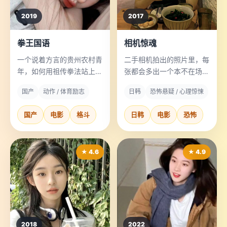
2019
2017
拳王国语
相机惊魂
一个说着方言的贵州农村青
二手相机拍出的照片里，每
年，如何用祖传拳法站上世
张都会多出一个本不在场的
界擂台。
人，而那个人将在24小时
国产
动作 / 体育励志
日韩
恐怖悬疑 / 心理惊悚
内死亡。
国产
电影
格斗
日韩
电影
恐怖
★ 4.6
★ 4.9
2018
2022