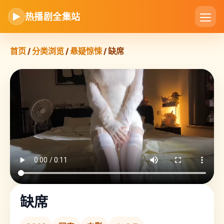
▶
热播剧全集站
首页
/
分类浏览
/
悬疑惊悚
/ 缺席
缺席