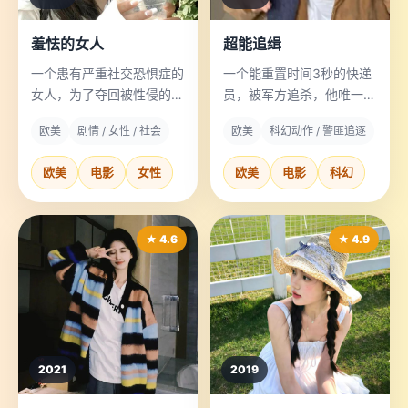
羞怯的女人
超能追缉
一个患有严重社交恐惧症的
一个能重置时间3秒的快递
女人，为了夺回被性侵的夜
员，被军方追杀，他唯一的
晚记忆，必须克服恐惧当庭
武器是预判。
欧美
剧情 / 女性 / 社会
欧美
科幻动作 / 警匪追逐
作证。
欧美
电影
女性
欧美
电影
科幻
★ 4.6
★ 4.9
2021
2019