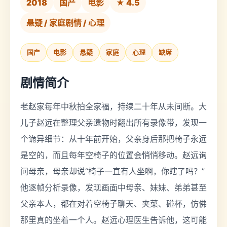
2018
国产
电影
★ 4.5
悬疑 / 家庭剧情 / 心理
国产
电影
悬疑
家庭
心理
缺席
剧情简介
老赵家每年中秋拍全家福，持续二十年从未间断。大
儿子赵远在整理父亲遗物时翻出所有录像带，发现一
个诡异细节：从十年前开始，父亲身后那把椅子永远
是空的，而且每年空椅子的位置会悄悄移动。赵远询
问母亲，母亲却说“椅子一直有人坐啊，你瞎了吗？”
他逐帧分析录像，发现画面中母亲、妹妹、弟弟甚至
父亲本人，都在对着空椅子聊天、夹菜、碰杯，仿佛
那里真的坐着一个人。赵远心理医生告诉他，这可能