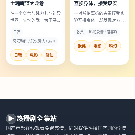
士魂魔道大龙卷
互换身体，接受现实
在一个剑气与咒力共存的异
一对濒临离婚的夫妻接受实
世界，失忆的武士为了寻回
验互换身体，却发现对方的
身份，必须驾驭吞噬记忆的
生活比自己想象的难一万
日韩
欧美
科幻爱情 / 轻喜剧
魔道龙卷风。
倍。
奇幻动作 / 武侠魔法 / 热血
欧美
电影
科幻
日韩
电影
修仙
▶
热播剧全集站
国产电影在线观看免费高清，同时提供热播国产剧的全集