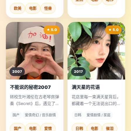
欧美
电影
怪兽
★ 5.0
★ 5.0
2007
2017
不能说的秘密2007
满天星的花语
转校生叶湘伦在古老琴房弹
花店里每一束满天星背后，
奏《Secret》后，遇见了一
都藏着一个无法说出口的暗
位只有他能看到的女生，她
恋。
国产
爱情奇幻 / 音乐剧情
日韩
爱情剧情 / 家庭
来自20年前。
国产
电影
爱情
日韩
电影
催泪