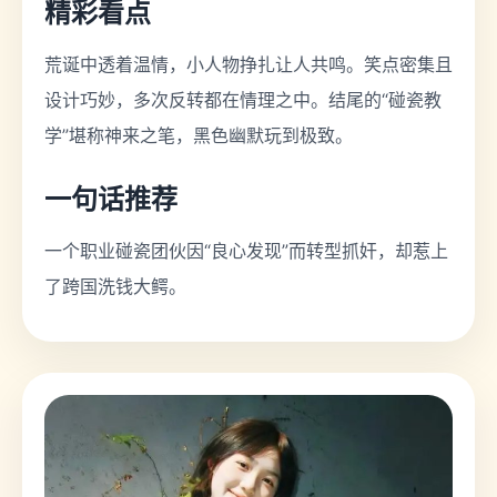
精彩看点
荒诞中透着温情，小人物挣扎让人共鸣。笑点密集且
设计巧妙，多次反转都在情理之中。结尾的“碰瓷教
学”堪称神来之笔，黑色幽默玩到极致。
一句话推荐
一个职业碰瓷团伙因“良心发现”而转型抓奸，却惹上
了跨国洗钱大鳄。