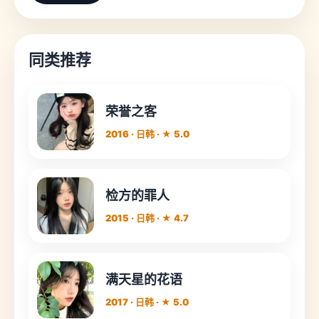
同类推荐
荣誉之客
2016 · 日韩 · ★ 5.0
检方的罪人
2015 · 日韩 · ★ 4.7
满天星的花语
2017 · 日韩 · ★ 5.0