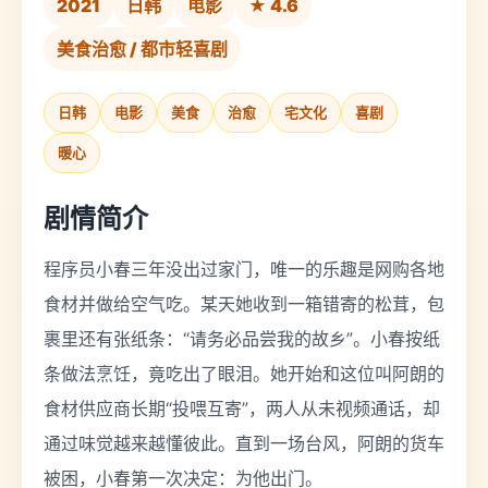
2021
日韩
电影
★ 4.6
美食治愈 / 都市轻喜剧
日韩
电影
美食
治愈
宅文化
喜剧
暖心
剧情简介
程序员小春三年没出过家门，唯一的乐趣是网购各地
食材并做给空气吃。某天她收到一箱错寄的松茸，包
裹里还有张纸条：“请务必品尝我的故乡”。小春按纸
条做法烹饪，竟吃出了眼泪。她开始和这位叫阿朗的
食材供应商长期“投喂互寄”，两人从未视频通话，却
通过味觉越来越懂彼此。直到一场台风，阿朗的货车
被困，小春第一次决定：为他出门。