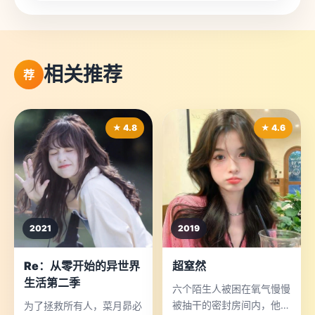
相关推荐
荐
★ 4.8
★ 4.6
2021
2019
Re：从零开始的异世界
超窒然
生活第二季
六个陌生人被困在氧气慢慢
被抽干的密封房间内，他们
为了拯救所有人，菜月昴必