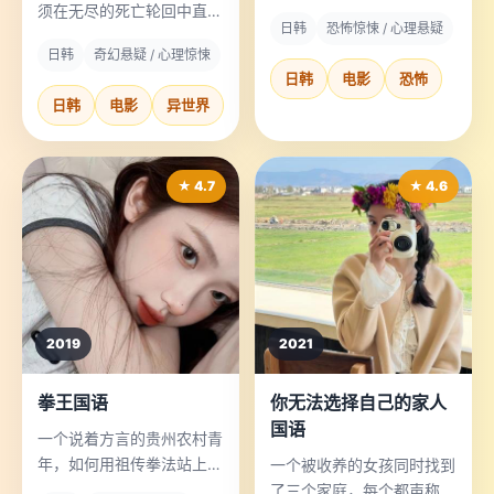
要投票决定谁先死。
须在无尽的死亡轮回中直面
日韩
恐怖惊悚 / 心理悬疑
最痛的抉择。
日韩
奇幻悬疑 / 心理惊悚
日韩
电影
恐怖
日韩
电影
异世界
★ 4.7
★ 4.6
2019
2021
拳王国语
你无法选择自己的家人
国语
一个说着方言的贵州农村青
年，如何用祖传拳法站上世
一个被收养的女孩同时找到
界擂台。
了三个家庭，每个都声称是