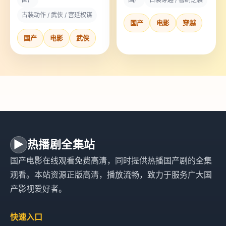
皇城落地。
出大殿。
古装动作 / 武侠 / 宫廷权谋
国产
电影
穿越
国产
电影
武侠
▶
热播剧全集站
国产电影在线观看免费高清，同时提供热播国产剧的全集
观看。本站资源正版高清，播放流畅，致力于服务广大国
产影视爱好者。
快速入口