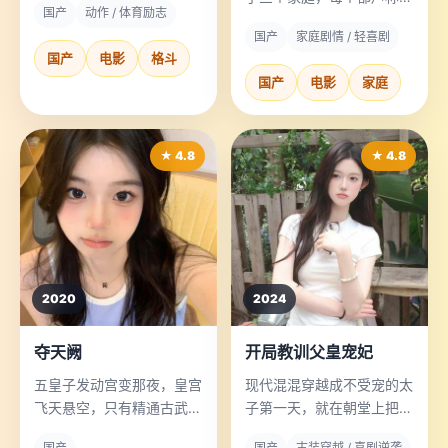
国产
动作 / 体育励志
她亲生父母。
国产
家庭剧情 / 轻喜剧
国产
电影
格斗
国产
电影
家庭
★ 4.8
★ 4.8
2020
2024
夺天阙
开局教训父皇宠妃
五皇子发动宫变那夜，皇宫
现代混混穿越成不受宠的太
飞天悬空，只有精通古武术
子第一天，就在朝堂上把父
的废柴太子才能解开机关让
皇最宠爱的贵妃怼到哭着跑
国产
国产
古装穿越 / 喜剧逆袭