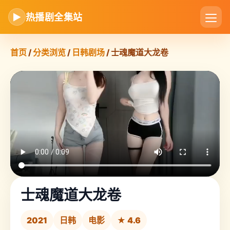
▶
热播剧全集站
首页
/
分类浏览
/
日韩剧场
/ 士魂魔道大龙卷
士魂魔道大龙卷
2021
日韩
电影
★ 4.6