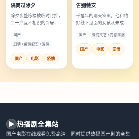
隔离过除夕
告别薇安
除夕夜整栋楼被临时封控，
千禧年的聊天室里，他和约
二十户互不相识的邻居，隔
好线下见面的女孩从未成功
着门完成了第一次也是最后
相遇，二十年后他才知道为
国产
国产
爱情文艺 / 青春疼痛
一次团圆饭。
什么。
剧情 / 疫情纪实 / 温情
国产
电影
爱情
国产
电影
疫情
▶
热播剧全集站
国产电影在线观看免费高清，同时提供热播国产剧的全集