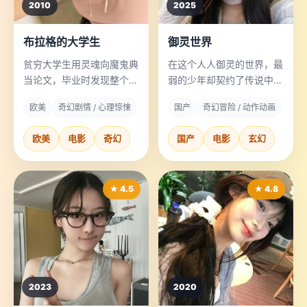
2010
2025
布拉格的大学生
御灵世界
贫穷大学生用灵魂向魔鬼典
在这个人人御灵的世界，最
当论文，毕业时发现整个学
弱的少年却契约了传说中的
位、甚至自己的人生都是一
“废灵”。
欧美
奇幻剧情 / 心理惊悚
国产
奇幻冒险 / 动作动画
篇被剽窃的长文。
欧美
电影
奇幻
国产
电影
玄幻
★ 4.5
★ 4.8
2023
2020