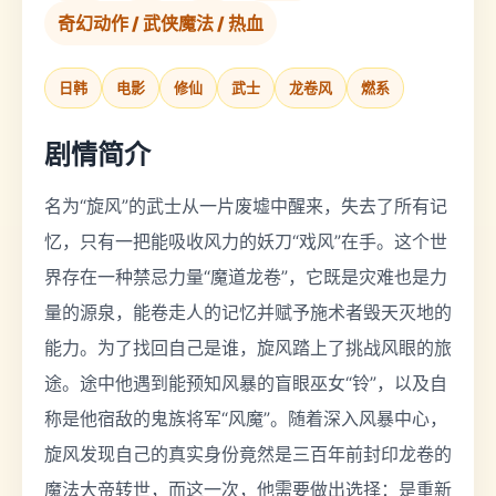
奇幻动作 / 武侠魔法 / 热血
日韩
电影
修仙
武士
龙卷风
燃系
剧情简介
名为“旋风”的武士从一片废墟中醒来，失去了所有记
忆，只有一把能吸收风力的妖刀“戏风”在手。这个世
界存在一种禁忌力量“魔道龙卷”，它既是灾难也是力
量的源泉，能卷走人的记忆并赋予施术者毁天灭地的
能力。为了找回自己是谁，旋风踏上了挑战风眼的旅
途。途中他遇到能预知风暴的盲眼巫女“铃”，以及自
称是他宿敌的鬼族将军“风魔”。随着深入风暴中心，
旋风发现自己的真实身份竟然是三百年前封印龙卷的
魔法大帝转世，而这一次，他需要做出选择：是重新