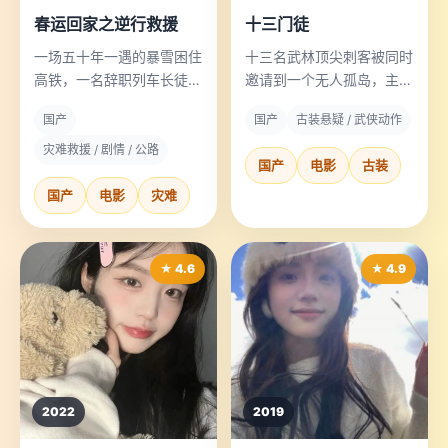
春运回家之逆行救援
十三门徒
一场五十年一遇的暴雪困住
十三名武林顶尖刺客被同时
高铁，一名辞职列车长徒步
邀请到一个无人孤岛，主人
逆行进山，救出了整列车的
迟迟不现身，而死亡顺序正
国产
国产
古装悬疑 / 武侠动作
老人和孩子。
好是门徒排名。
灾难救援 / 剧情 / 公路
国产
电影
古装
国产
电影
灾难
★ 4.6
★ 4.9
2022
2019