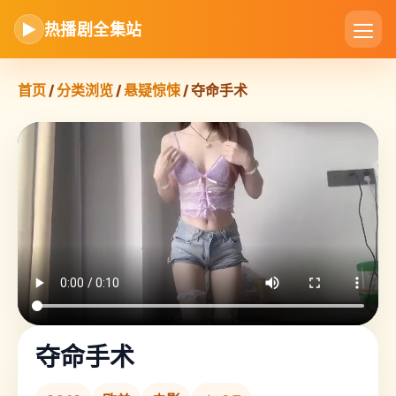
▶
热播剧全集站
首页
/
分类浏览
/
悬疑惊悚
/ 夺命手术
夺命手术