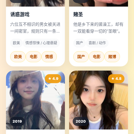
诱惑游戏
赌圣
六位互不相识的男女被关进
他是乡下来的搓澡工，却有
一间密室，规则只有一条：
一双能看穿一切的“圣眼”。
最后一个被诱惑的人能拿走
欧美
情感惊悚 / 心理悬疑
国产
喜剧 / 动作
一千万。
欧美
电影
情感
国产
电影
赌博
★ 4.9
★ 4.8
2019
2020