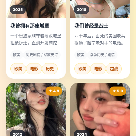
2025
2018
我曾拥有那座城堡
我们曾经是战士
一个贵族家族守着破败城堡
四十年后，垂死的美国老兵
拒绝拆迁，直到开发商挖出
拨通了越南老对手的电话。
了祖先的万人坑。
欧美
历史剧情 / 家族史诗
欧美
战争历史 / 剧情
欧美
电影
历史
欧美
电影
越战
★ 4.9
★ 5.0
2012
2024