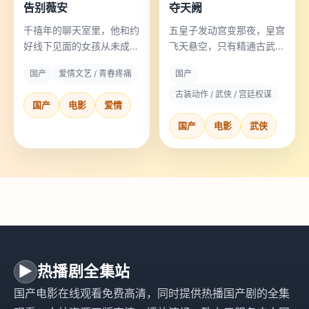
告别薇安
夺天阙
千禧年的聊天室里，他和约
五皇子发动宫变那夜，皇宫
好线下见面的女孩从未成功
飞天悬空，只有精通古武术
相遇，二十年后他才知道为
的废柴太子才能解开机关让
国产
爱情文艺 / 青春疼痛
国产
什么。
皇城落地。
古装动作 / 武侠 / 宫廷权谋
国产
电影
爱情
国产
电影
武侠
▶
热播剧全集站
国产电影在线观看免费高清，同时提供热播国产剧的全集