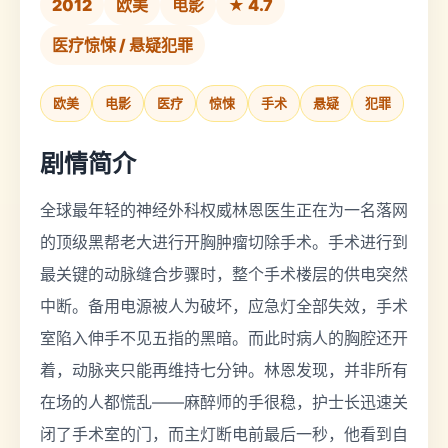
2012
欧美
电影
★ 4.7
医疗惊悚 / 悬疑犯罪
欧美
电影
医疗
惊悚
手术
悬疑
犯罪
剧情简介
全球最年轻的神经外科权威林恩医生正在为一名落网
的顶级黑帮老大进行开胸肿瘤切除手术。手术进行到
最关键的动脉缝合步骤时，整个手术楼层的供电突然
中断。备用电源被人为破坏，应急灯全部失效，手术
室陷入伸手不见五指的黑暗。而此时病人的胸腔还开
着，动脉夹只能再维持七分钟。林恩发现，并非所有
在场的人都慌乱——麻醉师的手很稳，护士长迅速关
闭了手术室的门，而主灯断电前最后一秒，他看到自