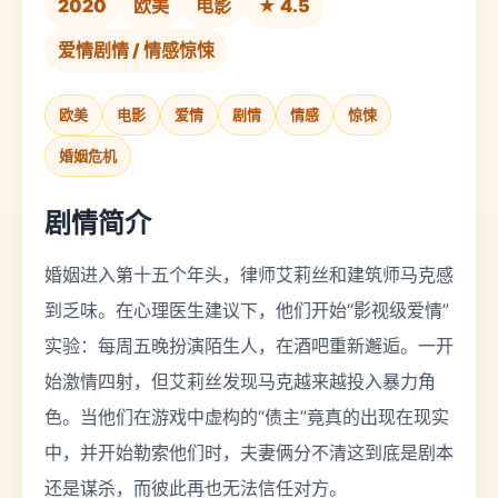
2020
欧美
电影
★ 4.5
爱情剧情 / 情感惊悚
欧美
电影
爱情
剧情
情感
惊悚
婚姻危机
剧情简介
婚姻进入第十五个年头，律师艾莉丝和建筑师马克感
到乏味。在心理医生建议下，他们开始“影视级爱情”
实验：每周五晚扮演陌生人，在酒吧重新邂逅。一开
始激情四射，但艾莉丝发现马克越来越投入暴力角
色。当他们在游戏中虚构的“债主”竟真的出现在现实
中，并开始勒索他们时，夫妻俩分不清这到底是剧本
还是谋杀，而彼此再也无法信任对方。