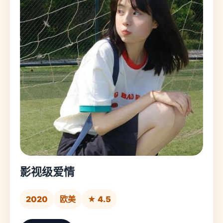
影视级爱情
2020
欧美
★ 4.5