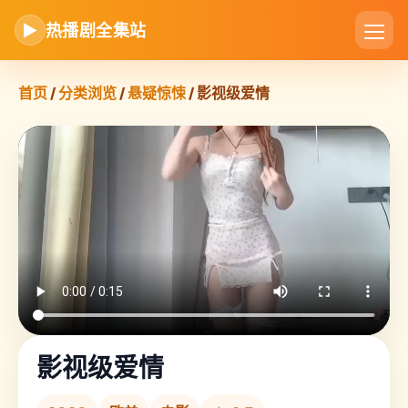
▶
热播剧全集站
首页
/
分类浏览
/
悬疑惊悚
/ 影视级爱情
影视级爱情