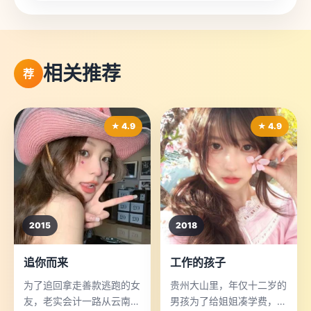
相关推荐
荐
★ 4.9
★ 4.9
2015
2018
追你而来
工作的孩子
为了追回拿走善款逃跑的女
贵州大山里，年仅十二岁的
友，老实会计一路从云南追
男孩为了给姐姐凑学费，偷