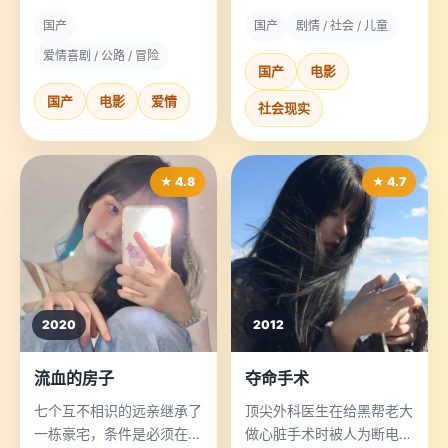
到金三角，却被毒贩当成了
偷去广东的电子厂当了童
国产
国产
剧情 / 社会 / 儿童
国际刑警。
工。
爱情喜剧 / 公路 / 冒险
国产
电影
国产
电影
爱情
社会现实
★ 4.8
★ 4.7
2020
2012
流血的房子
夺命手术
七个互不相识的远亲继承了
顶尖外科医生在给黑帮老大
一栋豪宅，条件是必须在里
做心脏手术时被人为断电，