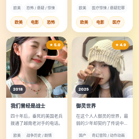
面住满七天，而房子每晚都
他必须在黑暗中徒手完成最
欧美
恐怖 / 悬疑 / 惊悚
欧美
医疗惊悚 / 悬疑犯罪
在“消化”一人。
后一步缝合。
欧美
电影
恐怖
欧美
电影
医疗
★ 5.0
★ 4.9
2018
2025
我们曾经是战士
御灵世界
四十年后，垂死的美国老兵
在这个人人御灵的世界，最
拨通了越南老对手的电话。
弱的少年却契约了传说中的
“废灵”。
欧美
战争历史 / 剧情
国产
奇幻冒险 / 动作动画