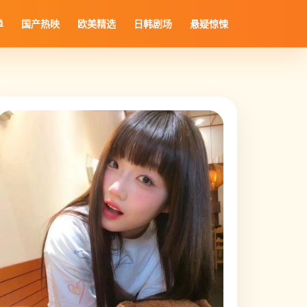
单
国产热映
欧美精选
日韩剧场
悬疑惊悚