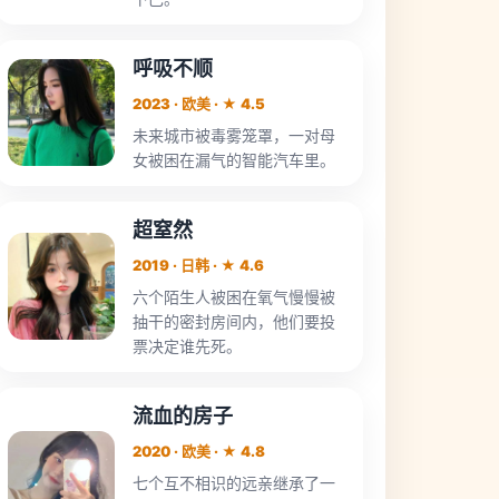
呼吸不顺
2023 · 欧美 · ★ 4.5
未来城市被毒雾笼罩，一对母
女被困在漏气的智能汽车里。
超窒然
2019 · 日韩 · ★ 4.6
六个陌生人被困在氧气慢慢被
抽干的密封房间内，他们要投
票决定谁先死。
流血的房子
2020 · 欧美 · ★ 4.8
七个互不相识的远亲继承了一