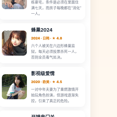
栋豪宅，条件是必须在里面住
满七天，而房子每晚都在“消化”
一人。
蜂巢2024
2024 · 日韩 · ★ 4.8
六个人被关在六边形蜂巢监
狱，每天必须投票杀死一人，
否则全员毒气处决。
影视级爱情
2020 · 欧美 · ★ 4.5
一对中年夫妻为了重燃激情开
始玩角色扮演，但游戏逐渐失
控，引来了真正的危险。