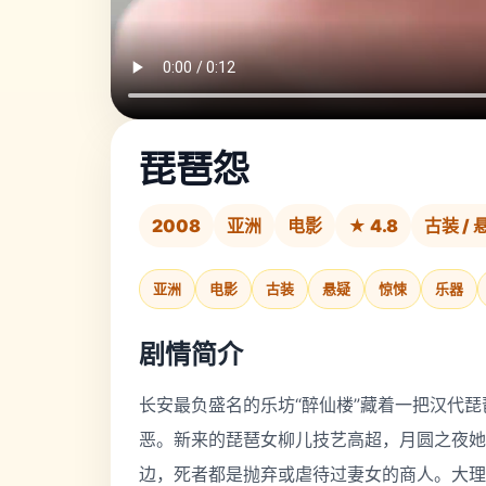
琵琶怨
2008
亚洲
电影
★ 4.8
古装 / 
亚洲
电影
古装
悬疑
惊悚
乐器
剧情简介
长安最负盛名的乐坊“醉仙楼”藏着一把汉代
恶。新来的琵琶女柳儿技艺高超，月圆之夜她
边，死者都是抛弃或虐待过妻女的商人。大理