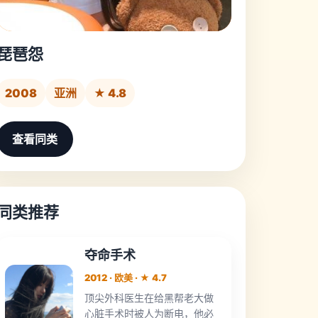
琵琶怨
2008
亚洲
★ 4.8
查看同类
同类推荐
夺命手术
2012 · 欧美 · ★ 4.7
顶尖外科医生在给黑帮老大做
心脏手术时被人为断电，他必