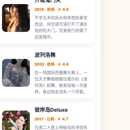
开错鬼门关
2016 · 欧美 · ★ 4.6
不学无术的风水师本想给豪宅
改运，却念错咒语打开了通往
地府的大门，百鬼夜行挤爆了
这座城市。
波列洛舞
2022 · 欧美 · ★ 4.6
在一场国际芭蕾舞大赛上，一
位天才舞者随着拉威尔的《波
列洛》起舞，她发现每一次旋
转，身边就会消失一个评委。
彼岸岛Deluxe
2017 · 日韩 · ★ 4.7
兄弟二人登上神秘岛屿寻找失