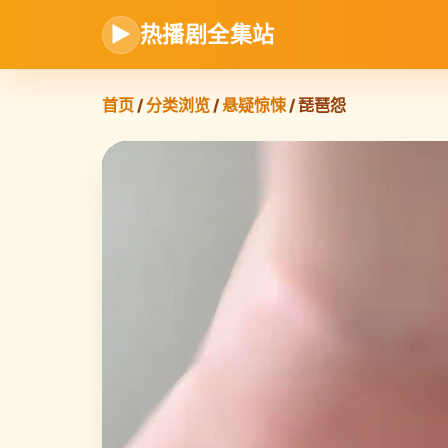
▶
热播剧全集站
首页
/
分类浏览
/
悬疑惊悚
/ 琵琶怨